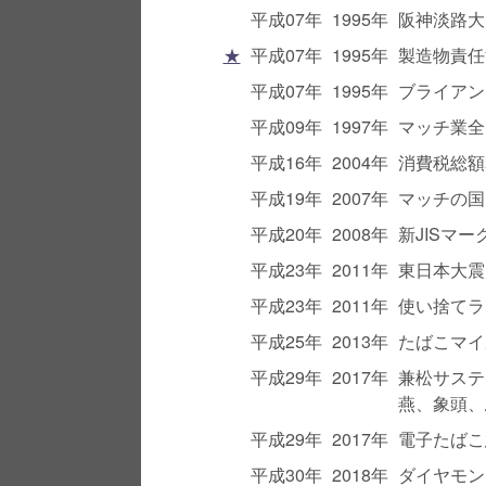
平成07年
1995年
阪神淡路大
★
平成07年
1995年
製造物責任
平成07年
1995年
ブライアン
平成09年
1997年
マッチ業全
平成16年
2004年
消費税総額
平成19年
2007年
マッチの国
平成20年
2008年
新JISマ
平成23年
2011年
東日本大震
平成23年
2011年
使い捨てラ
平成25年
2013年
たばこマイ
平成29年
2017年
兼松サステ
燕、象頭、
平成29年
2017年
電子たばこ
平成30年
2018年
ダイヤモン