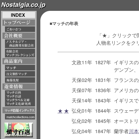
■マッチの年表
「★」クリックで
人物名リンクをクリ
文政11年
1827年
イギリスの
デンプン、
天保02年
1831年
フランスの
天保07年
1836年
アメリカの
天保14年
1843年
イギリスで
★
★
弘化01年
1844年
スウェーデ
弘化02年
1845年
オーストリ
弘化04年
1847年
蘭学者
川本