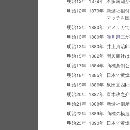
明治12年
1879年
本多義知が
明治12年
1879年
新燧社摺付
マッチを国
明治13年
1880年
アメリカで
明治13年
1880年
瀧川辨三
が
明治13年
1880年
井上貞治郎
明治15年
1882年
開興商社は
明治17年
1884年
商標条例公
明治18年
1885年
日本で黄燐
明治19年
1886年
泉田文四郎
明治20年
1887年
直木政之介
明治21年
1888年
新燧社倒産
明治22年
1889年
商標の模造
明治23年
1890年
日本で黄燐