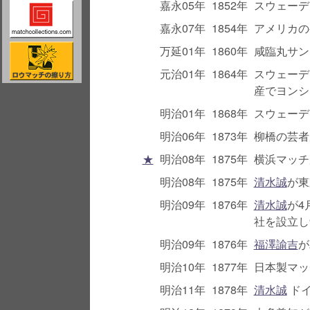
嘉永05年
1852年
スウェーデ
嘉永07年
1854年
アメリカの
万延01年
1860年
咸臨丸サン
元治01年
1864年
スウェーデ
産でヨンシ
明治01年
1868年
スウェーデ
明治06年
1873年
柳橋の芸者
★
明治08年
1875年
横浜マッチ
明治08年
1875年
清水誠
が東
明治09年
1876年
清水誠
が4
社を設立し
明治09年
1876年
福澤諭吉
が
明治10年
1877年
日本製マッ
明治11年
1878年
清水誠
ドイ