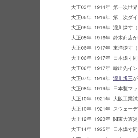
大正03年
1914年
第一次世界
大正05年
1916年
第二次ダイ
大正05年
1916年
瀧川燐寸（
大正05年
1916年
鈴木商店が
大正06年
1917年
東洋燐寸（
大正06年
1917年
日本燐寸同
大正06年
1917年
輸出先イン
大正07年
1918年
瀧川辨三
が
大正08年
1919年
日本製マッ
大正10年
1921年
大阪工業試
大正10年
1921年
スウェーデ
大正12年
1923年
関東大震災
大正14年
1925年
日本燐寸同