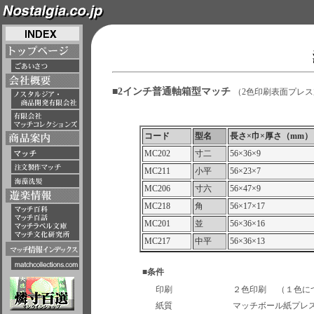
■2インチ普通軸箱型マッチ
（2色印刷表面プレ
コード
型名
長さ×巾×厚さ（mm）
MC202
寸二
56×36×9
MC211
小平
56×23×7
MC206
寸六
56×47×9
MC218
角
56×17×17
MC201
並
56×36×16
MC217
中平
56×36×13
■条件
印刷
２色印刷 （１色に
紙質
マッチボール紙プレ