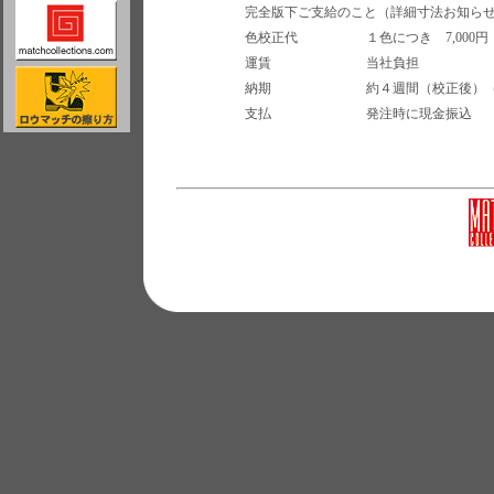
完全版下ご支給のこと（詳細寸法お知ら
色校正代
１色につき 7,000円
運賃
当社負担
納期
約４週間（校正後）
支払
発注時に現金振込