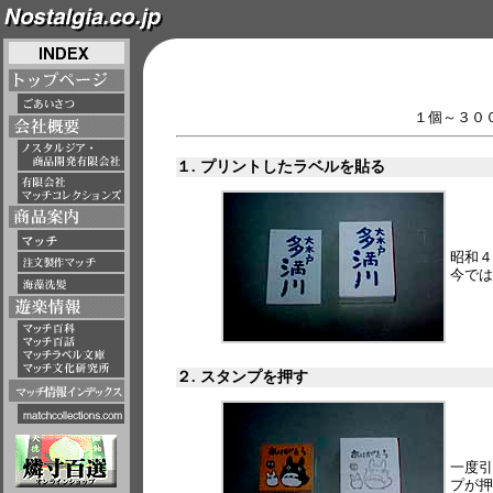
１個～３０
１. プリントしたラベルを貼る
昭和４
今では
２. スタンプを押す
一度引
プが押