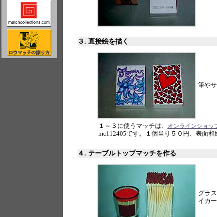
３. 直接絵を描く
筆やサ
１～３に使うマッチは、
オンラインショッ
mc112405です。１個当り５０円、表面
４. テーブルトップマッチを作る
グラス
イカー