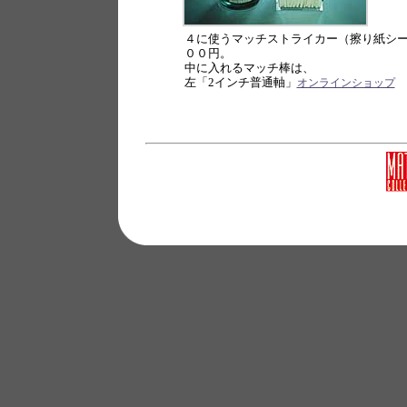
４に使うマッチストライカー（擦り紙シ
００円。
中に入れるマッチ棒は、
左「2インチ普通軸」
頭
オンラインショップ